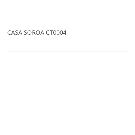
Formularios Cubalia Tours
Saltar
al
contenido
CASA SOROA CT0004