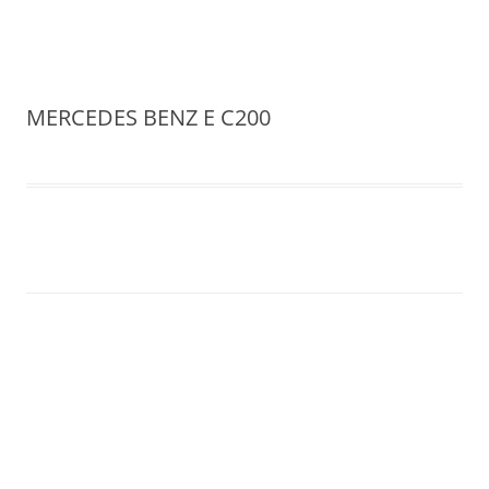
Formularios Cubalia Tours
Saltar
al
contenido
MERCEDES BENZ E C200